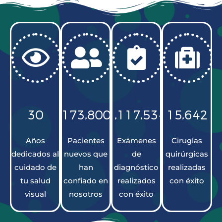
,
,
,
,
3
0
1
7
3
8
0
0
1
1
1
7
5
3
4
1
5
6
4
2
Años
Pacientes
Exámenes
Cirugías
dedicados al
nuevos que
de
quirúrgicas
cuidado de
han
diagnóstico
realizadas
tu salud
confiado en
realizados
con éxito
visual
nosotros
con éxito