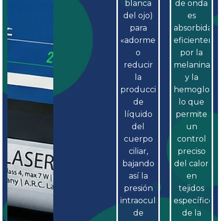
blanca
de onda
del ojo)
es
para
absorbida
«adormecer»
eficientem
o
por la
reducir
melanina
la
y la
producción
hemoglobin
de
lo que
líquido
permite
del
un
cuerpo
control
ciliar,
preciso
bajando
del calor
así la
en
presión
tejidos
intraocular
específicos
de
de la