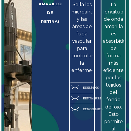
AMARILLO
Sella los
La
microaneurismas
longitud
DE
y las
de onda
RETINA)
áreas de
amarilla
fuga
es
vascular
absorbida
para
de
controlar
forma
la
más
enfermedad.
eficiente
por los
tejidos
EDEMA MACULAR DIABÉTICO
del
DESGARROS Y RUPTURAS RETINIANAS
fondo
del ojo.
OCLUSIONES VENOSAS DE LA RETINA
Esto
permite
al