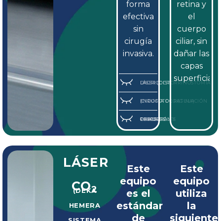
forma
retina y
efectiva
el
sin
cuerpo
cirugía
ciliar, sin
invasiva.
dañar las
capas
superficiales
DACRIOCISTORRINOSTOMÍA LÁSER (DCR)
ENDOFOTOCOAGULACIÓN (CIRUGÍA DE RETINA)
CHALAZIÓN Y OTROS TUMORES PALPEBRALES
LÁSER
Este
Este
equipo
equipo
CO
2
(DEKA
es el
utiliza
estándar
la
HEMERA
de
siguiente
SISTEMA