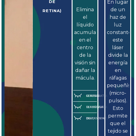
DE
En lugar
Elimina
de un
RETINA)
el
haz de
líquido
luz
acumulado
constante,
en el
este
centro
láser
de la
divide la
visión sin
energía
dañar la
en
mácula.
ráfagas
pequeñísim
(micro-
CORIO-RETINOPATÍA SEROSA CENTRAL
pulsos).
RETINOPATÍA DIABÉTICA TEMPRANA
Esto
permite
TRATAMIENTO DE GLAUCOMA (MLT)
que el
tejido se