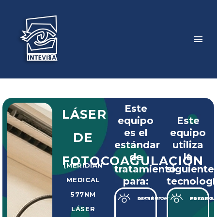
Este
LÁSER
equipo
Este
es el
equipo
DE
estándar
utiliza
de
la
FOTOCOAGULACIÓN
(MERIDIAN
tratamiento
siguiente
para:
tecnologí
MEDICAL
577NM
RETINOPATÍA DIABÉTICA
FOCALIZACIÓN EXTREMADAMENTE PRECISA
LÁSER