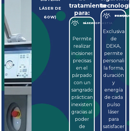
tratamiento
tecnologí
LÁSER DE
para:
TECNOLOGÍA PSD (PULSE SHAPE DESIGN)
60W)
BLEFAROPLASTIA LÁSER
Exclusiva
Permite
de
realizar
DEKA,
incisiones
permite
precisas
personaliza
en el
la forma,
párpado
duración
con un
y
sangrado
energía
prácticamente
de cada
inexistente
pulso
gracias al
láser
poder
para
de
satisfacer