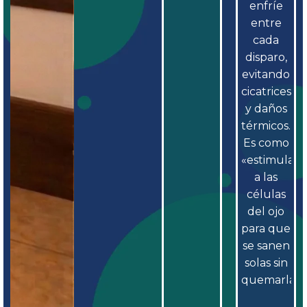
enfríe
entre
cada
disparo,
evitando
cicatrices
y daños
térmicos.
Es como
«estimular»
a las
células
del ojo
para que
se sanen
solas sin
quemarlas.