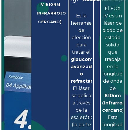
CICLOFOTOCOAGULACIÓN TRANSESCLERAL (CPC)
IV 810NM
El FOX
INFRARROJO
Es la
IV es un
CERCANO)
herramienta
láser de
de
diodo de
elección
estado
para
sólido
tratar el
que
glaucoma
trabaja
avanzado
en la
o
longitud
refractario
.
de onda
El láser
de
se aplica
810nm
a través
(infrarrojo
de la
cercano)
.
esclerótica
Esta
(la parte
longitud