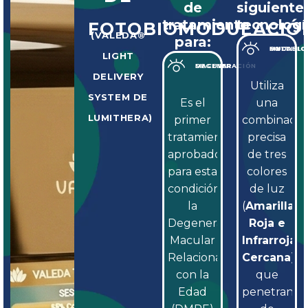
de
siguiente
tratamiento
tecnologí
FOTOBIOMODULACIÓ
(VALEDA®
para:
FOTOBIOMODULACIÓN MULTI-LONGITUD DE ONDA
LIGHT
DEGENERACIÓN MACULAR
DELIVERY
Utiliza
SYSTEM DE
Es el
una
LUMITHERA)
primer
combinació
tratamiento
precisa
aprobado
de tres
para esta
colores
condición,
de luz
la
(
Amarilla,
Degeneración
Roja e
Macular
Infrarroja
Relacionada
Cercana
)
con la
que
Edad
penetran