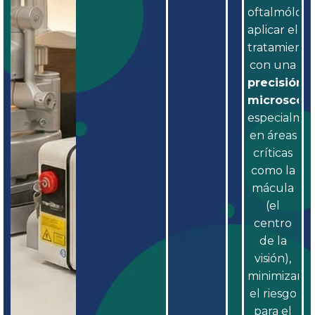
oftalmólog
aplicar el
tratamiento
con una
precisión
microscóp
especialme
en áreas
críticas
como la
mácula
(el
centro
de la
visión),
minimizand
el riesgo
para el