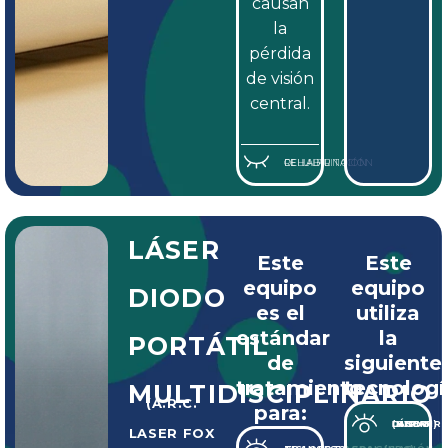
causan
la
pérdida
de visión
central.
REHABILITACIÓN DE LA FUNCIÓN CELULAR
LÁSER
Este
Este
equipo
equipo
DIODO
es el
utiliza
estándar
la
PORTÁTIL
de
siguiente
tratamiento
tecnologí
MULTIDISCIPLINARIO
(A.R.C.
para:
LÁSER DIODO INFRARROJO (810NM)
LASER FOX