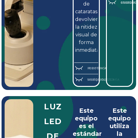
de
CONTROL DE ENERGÍA MI
cataratas,
devolviendo
la nitidez
visual de
forma
inmediata.
IRIDOTOMÍA PERIFÉRICA
SINÉQUIOLISIS Y MEMBRANECTOMÍA
LUZ
Este
Este
equipo
equipo
LED
es el
utiliza
estándar
la
DE