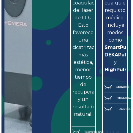
coagulación
cualquier
del láser
requisito
de CO
.
médico
.
2
Esto
Incluye
favorece
modos
una
como
cicatrización
SmartPuls
más
DEKAPulse
estética,
y
menor
HighPulse
.
tiempo
de
TERAPIA DOT CON MODO MOVEO
recuperación
y un
SISTEMAS DE ESCANEADO DOT Y SCAR 3 PRO
resultado
FUNCIÓN SMARTS
natural
.
TERAPIA DOT (REJUVENECIMIENTO)