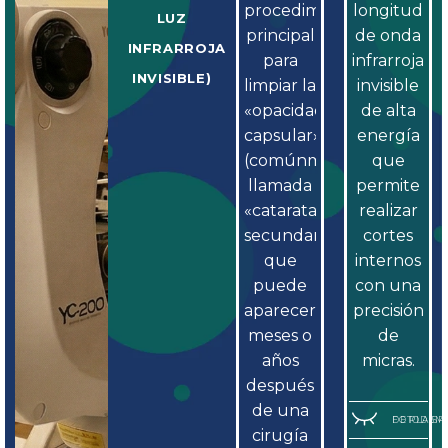
procedimiento
longitud
LUZ
principal
de onda
INFRARROJA
para
infrarroja
INVISIBLE)
limpiar la
invisible
«opacidad
de alta
capsular»
energía
(comúnmente
que
llamada
permite
«catarata
realizar
secundaria»)
cortes
que
internos
puede
con una
aparecer
precisión
meses o
de
años
micras.
después
de una
FOTODISRUPCIÓN DE PLAS
cirugía