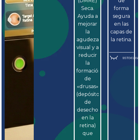
(DMRE)
de
Seca.
forma
Ayuda a
segura
mejorar
en las
la
capas de
agudeza
la retina.
visual y a
reducir
ESTIMULACIÓN MITO
la
formación
de
«drusas»
(depósitos
de
desecho
en la
retina)
que