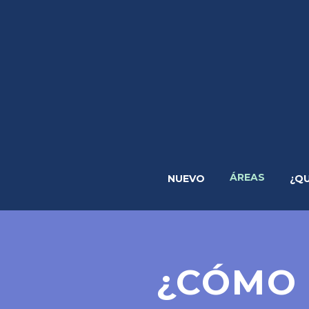
ÁREAS
NUEVO
¿Q
¿CÓMO