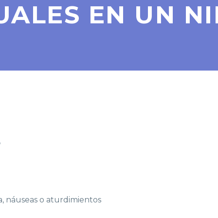
UALES EN UN N
8
, náuseas o aturdimientos