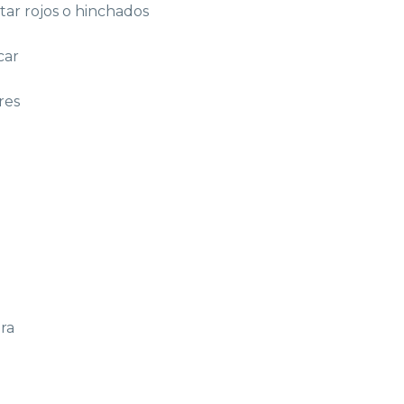
tar rojos o hinchados
car
o
res
ra