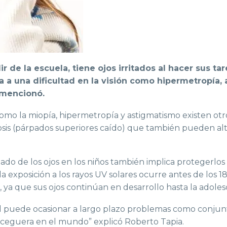
ir de la escuela, tiene ojos irritados al hacer sus ta
a una dificultad en la visión como hipermetropía, 
 mencionó.
como la miopía, hipermetropía y astigmatismo existen ot
tosis (párpados superiores caído) que también pueden alt
dado de los ojos en los niños también implica protegerlos
la exposición a los rayos UV solares ocurre antes de los 1
r, ya que sus ojos continúan en desarrollo hasta la adoles
sol puede ocasionar a largo plazo problemas como conjun
de ceguera en el mundo” explicó Roberto Tapia.