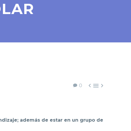
OLAR



0
endizaje; además de estar en un grupo de